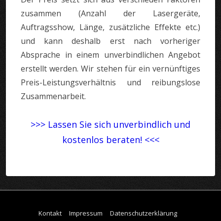
zusammen (Anzahl der Lasergeräte,
Auftragsshow, Länge, zusätzliche Effekte etc.)
und kann deshalb erst nach vorheriger
Absprache in einem unverbindlichen Angebot
erstellt werden. Wir stehen für ein vernünftiges
Preis-Leistungsverhältnis und reibungslose
Zusammenarbeit.
>>> Lassen Sie sich unverbindlich und
kostenlos beraten! <<<
Footer-
Kontakt
Impressum
Datenschutzerklärung